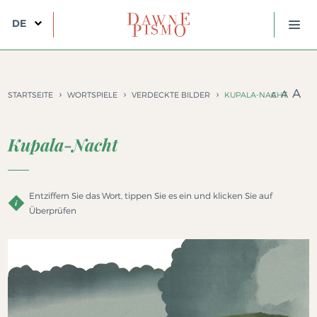
DE
A
A
STARTSEITE
WORTSPIELE
VERDECKTE BILDER
KUPALA-NACHT
A
INFORMATIONEN ZUM PROJEKT
Kupala-Nacht
DIE SCHREIBSCHRIFT FRÜHER
EINLEITUNG
AUFGABEN
Entziffern Sie das Wort, tippen Sie es ein und klicken Sie auf
Überprüfen
DIE SCHRIFT IM ÜBERBLICK
ERSTE SCHRITTE
WORTSPIELE
DIE KUNST DES SCHREIBENS
HINWEISE ZUM ENTZIFFERN
PAARE FINDEN
GLOSSAR
REGELN DER TRANSKRIPTION
LÜCKEN FÜLLEN