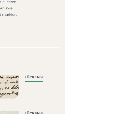
die leeren
hen zwei
t markiert.
LÜCKEN 9
LÜCKEN 6