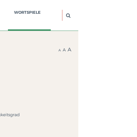
WORTSPIELE
A
A
A
gkeitsgrad