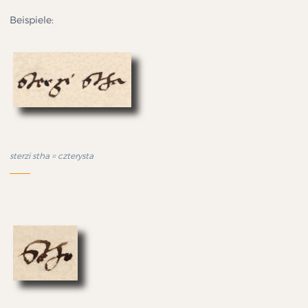
Beispiele:
sterzi stha = czterysta