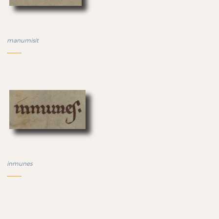
manumisit
inmunes