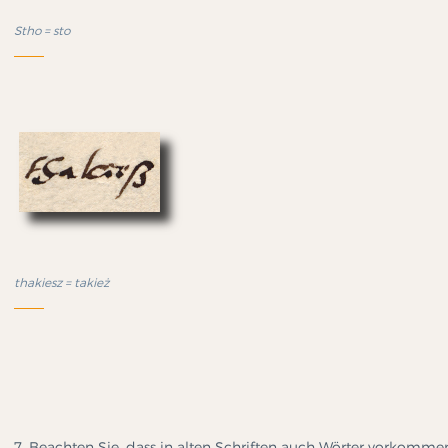
Stho = sto
thakiesz = takież
7. Beachten Sie, dass in alten Schriften auch Wörter vorkomme