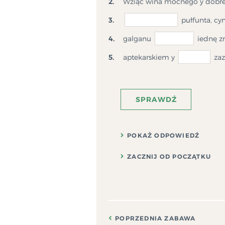
2.
Wziąc wina mocnego y dobr
3.
pułfunta, cy
4.
galganu
iednę z
5.
aptekarskiem y
zaz
SPRAWDŹ
POKAŻ ODPOWIEDŹ
ZACZNIJ OD POCZĄTKU
POPRZEDNIA ZABAWA