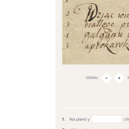
ODDAL
P
1.
Na piersi y
ch