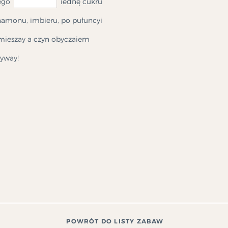
ego
iednę cukru
namonu, imbieru, po pułuncyi
mieszay a czyn obyczaiem
yway!
POWRÓT DO LISTY ZABAW