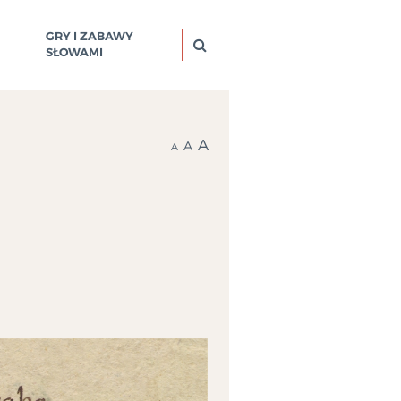
GRY I ZABAWY
SŁOWAMI
A
A
A